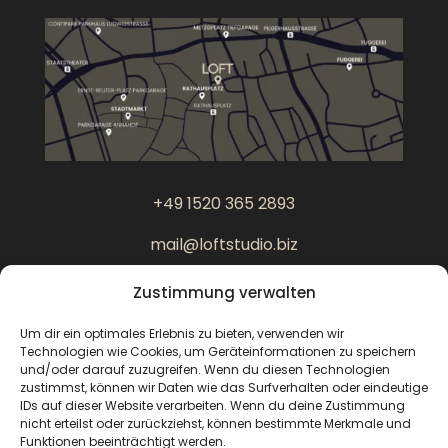
+49 1520 365 2893
mail@loftstudio.biz
Zustimmung verwalten
Am Perlachberg 2
86150 Augsburg
Um dir ein optimales Erlebnis zu bieten, verwenden wir
Technologien wie Cookies, um Geräteinformationen zu speichern
und/oder darauf zuzugreifen. Wenn du diesen Technologien
zustimmst, können wir Daten wie das Surfverhalten oder eindeutige
IDs auf dieser Website verarbeiten. Wenn du deine Zustimmung
nicht erteilst oder zurückziehst, können bestimmte Merkmale und
Funktionen beeinträchtigt werden.